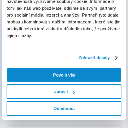
návštěvnosti využíváme soubory cookie. Informace o
tom, jak náš web používáte, sdílíme se svými partnery
pro sociální média, inzerci a analýzy. Partneři tyto údaje
mohou zkombinovat s dalšími informacemi, které jste jim
poskytli nebo které získali v důsledku toho, že používáte
jejich služby.
Často kladené otázky
Zobrazit detaily
Jak rezervace léků funguje?
Povolit vše
Jakým způsobem se dozvím, kdy lék
Upravit
vyzvednout?
Odmítnout
Pokud vidím u receptu, že je v lékárně
dostupný, mohu hned přijít?